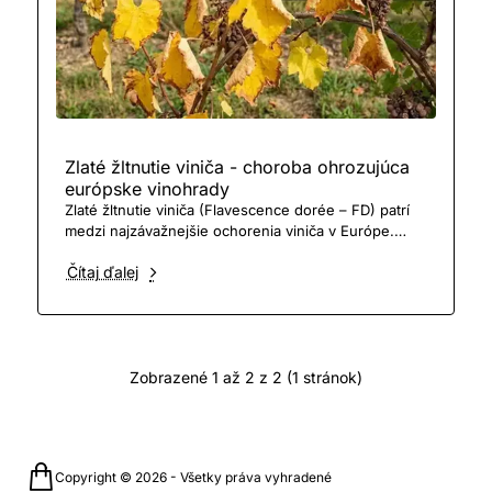
Zlaté žltnutie viniča - choroba ohrozujúca
európske vinohrady
Zlaté žltnutie viniča (Flavescence dorée – FD) patrí
medzi najzávažnejšie ochorenia viniča v Európe.
Hoci sa navonok prejavuje symptomatickým žltnutím..
Čítaj ďalej
Zobrazené 1 až 2 z 2 (1 stránok)
Copyright © 2026 - Všetky práva vyhradené