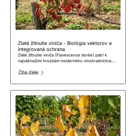
Zlaté žltnutie viniča - Biológia vektorov a
integrovaná ochrana
Zlaté žltnutie viniča (Flavescence dorée) patrí k
najvážnejším hrozbám moderného vinohradníctva.
Samotná fytoplazma (Grapevine flavescence dorée
Čítaj ďalej
phyto..