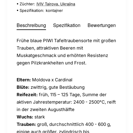
Züchter:
IVIV Tairova, Ukrajina
Spezifikation:
kontajner
Beschreibung
Spezifikation
Bewertungen
Frühe blaue PIWI Tafeltraubensorte mit großen
Trauben, attraktiven Beeren mit
Muskatgeschmack und erhöhten Resistenz
gegen Pilzkrankheiten und Frost.
Eltern:
Moldova x Cardinal
Blüte:
zwittrig, gute Bestäubung
Reifezeit:
früh, 115 – 125 Tage, Summe der
aktiven Jahrestemperatur: 2400 - 2500°C, reift
in der zweiten Augusthälfte
Wuchs:
stark
Trauben:
groß, durchschnittlich 400 - 600 g,
einige auch größer, zylindrisch bis