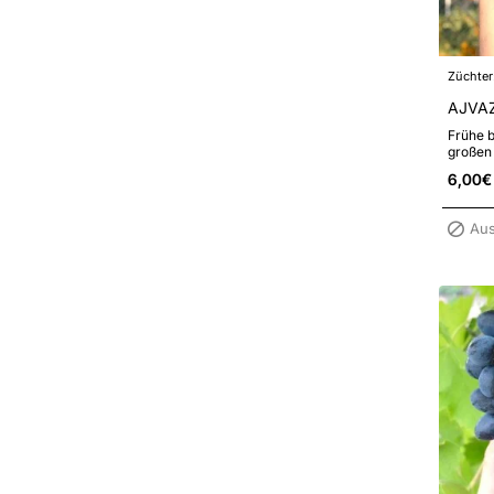
Züchter
AJVAZ
Frühe b
großen 
Muskat
6,00€
geg..
Aus