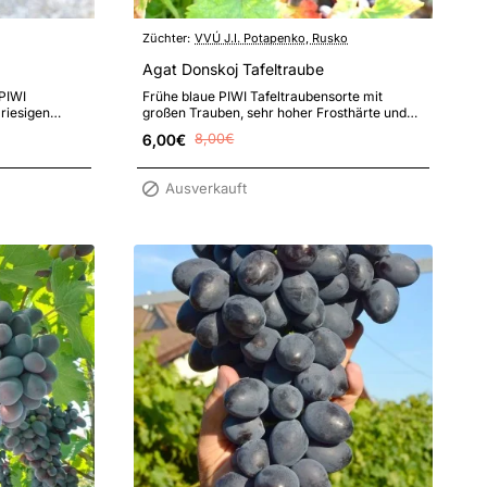
Züchter:
VVÚ J.I. Potapenko, Rusko
Agat Donskoj Tafeltraube
PIWI
Frühe blaue PIWI Tafeltraubensorte mit
 riesigen
großen Trauben, sehr hoher Frosthärte und
 Geschmack
erhöhter Resistenz gegen Pilzkrankheite..
6,00€
8,00€
Ausverkauft