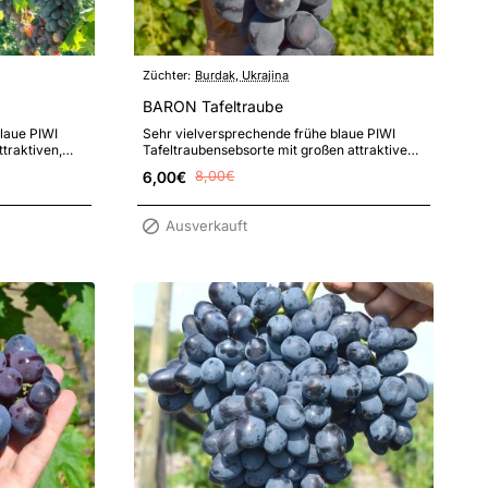
Züchter:
Burdak, Ukrajina
BARON Tafeltraube
laue PIWI
Sehr vielversprechende frühe blaue PIWI
ttraktiven,
Tafeltraubensebsorte mit großen attraktiven
arktwert..
Markttrauben, sehr großen Beeren mit..
6,00€
8,00€
Ausverkauft