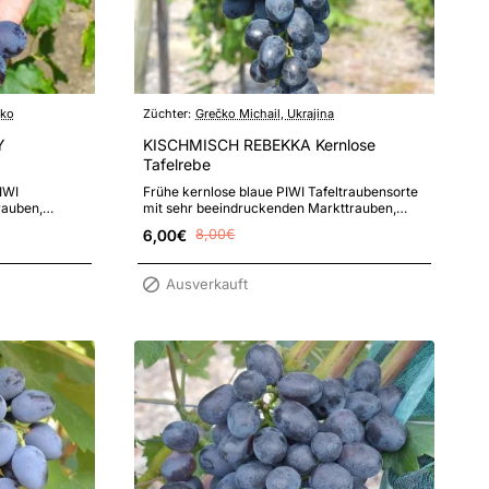
sko
Züchter:
Grečko Michail, Ukrajina
Y
KISCHMISCH REBEKKA Kernlose
Tafelrebe
IWI
Frühe kernlose blaue PIWI Tafeltraubensorte
rauben,
mit sehr beeindruckenden Markttrauben,
en, sehr
großen knusprigen Beeren und hoher Re..
6,00€
8,00€
Ausverkauft