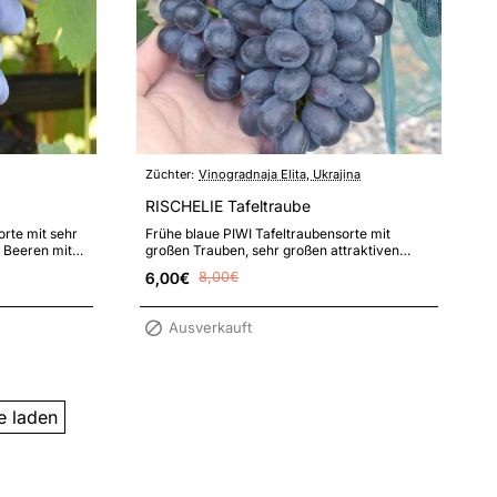
Züchter:
Vinogradnaja Elita, Ukrajina
RISCHELIE Tafeltraube
orte mit sehr
Frühe blaue PIWI Tafeltraubensorte mit
 Beeren mit
großen Trauben, sehr großen attraktiven
, hohe..
leckeren Beeren mit rotem Saft, hoher Fru..
6,00€
8,00€
Ausverkauft
e laden