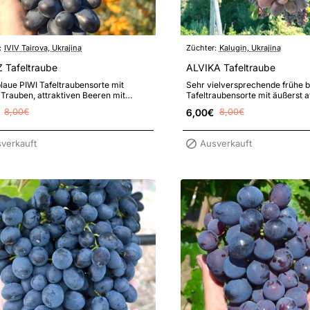
:
IVIV Tairova, Ukrajina
Züchter:
Kalugin, Ukrajina
 Tafeltraube
ALVIKA Tafeltraube
laue PIWI Tafeltraubensorte mit
Sehr vielversprechende frühe b
Trauben, attraktiven Beeren mit
Tafeltraubensorte mit äußerst a
geschmack und erhöhten Resistenz
eleganten Trauben von hohem M
8,00€
6,00€
8,00€
verkauft
Ausverkauft