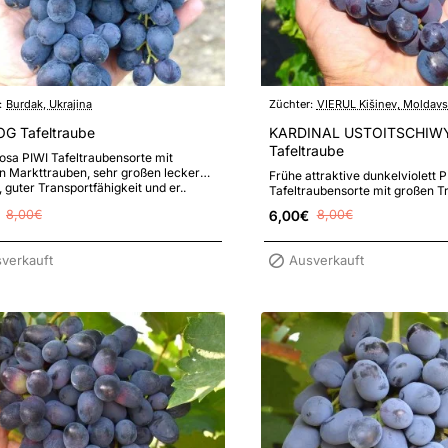
:
Burdak, Ukrajina
Züchter:
VIERUL Kišinev, Moldav
G Tafeltraube
KARDINAL USTOITSCHIW
Tafeltraube
osa PIWI Tafeltraubensorte mit
n Markttrauben, sehr großen leckeren
Frühe attraktive dunkelviolett P
 guter Transportfähigkeit und er..
Tafeltraubensorte mit großen T
leckeren, schön gefärbten Beer
8,00€
6,00€
8,00€
hoher F..
verkauft
Ausverkauft