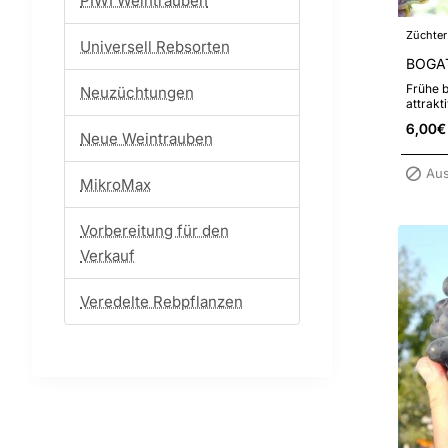
PIWI Weintrauben
Züchter
Universell Rebsorten
BOGAT
Frühe b
Neuzüchtungen
attrakt
ausgez
6,00€
Marktwe
Neue Weintrauben
Aus
MikroMax
Vorbereitung für den
Verkauf
Veredelte Rebpflanzen