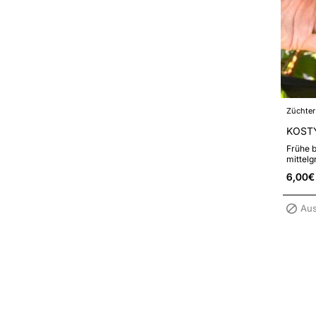
Züchter
KOSTY
Frühe b
mittel
Beeren
6,00€
Pilzkra
Aus