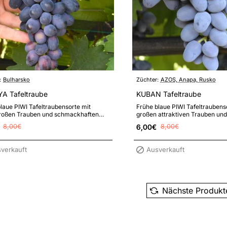
:
Bulharsko
Züchter:
AZOS, Anapa, Rusko
A Tafeltraube
KUBAN Tafeltraube
laue PIWI Tafeltraubensorte mit
Frühe blaue PIWI Tafeltraubens
großen Trauben und schmackhaften
großen attraktiven Trauben und
 und hoher Resistenz gegen
spezifischem Muskatgeschmack
8,00€
6,00€
8,00€
nk..
verkauft
Ausverkauft
Nächste Produkt