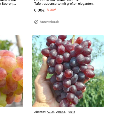
n Beeren,
Tafeltraubensorte mit großen eleganten
hter Resi..
Trauben und Beeren, angenehmen
6,00€
8,00€
Geschmack und hohe..
Ausverkauft
Züchter:
AZOS, Anapa, Rusko