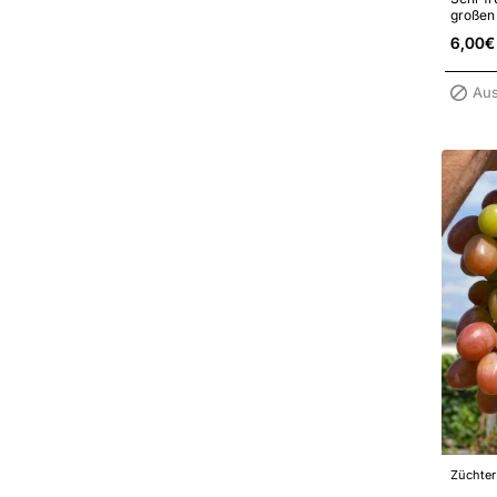
großen 
schmack
6,00€
Aus
Züchter