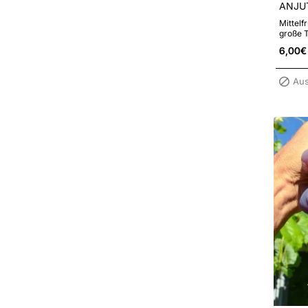
ANJUT
Mittelf
große 
große a
6,00€
Aus