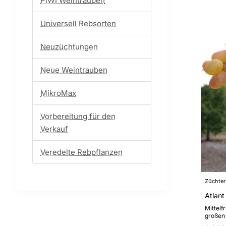
PIWI Weintrauben
Universell Rebsorten
Neuzüchtungen
Neue Weintrauben
MikroMax
Vorbereitung für den
Verkauf
Veredelte Rebpflanzen
Züchter
Atlant
Mittelf
großen 
Beeren 