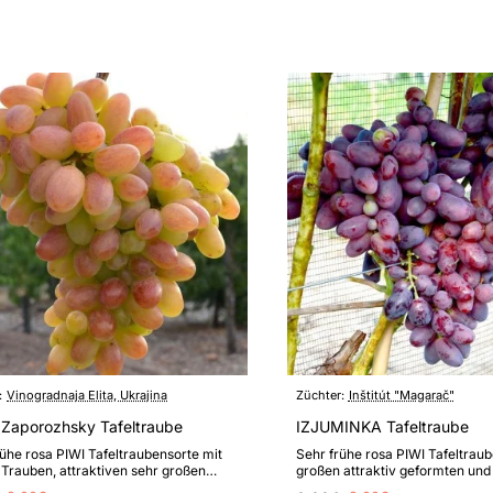
:
Vinogradnaja Elita, Ukrajina
Züchter:
Inštitút "Magarač"
 Zaporozhsky Tafeltraube
IZJUMINKA Tafeltraube
rühe rosa PIWI Tafeltraubensorte mit
Sehr frühe rosa PIWI Tafeltraub
Trauben, attraktiven sehr großen
großen attraktiv geformten und
und hoher Resistenz gegen Pil..
gefärbten schmackhaften Beeren