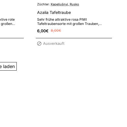
Züchter:
Kapeljušnyj, Rusko
Azalia Tafeltraube
ktive rote
Sehr frühe attraktive rosa PIWI
r großen
Tafeltraubensorte mit großen Trauben,
iesigen..
geschmackhaften süßen Beeren und hoher
6,00€
8,00€
Resistenz g..
Ausverkauft
e laden