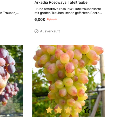
Arkadia Rosowaya Tafeltraube
Frühe attraktive rosa PIWI Tafeltraubensorte
en Trauben,
mit großen Trauben, schön gefärbten Beeren,
eckeren
hoher Fruchtbarkeit und erhöhte..
6,00€
8,00€
Ausverkauft