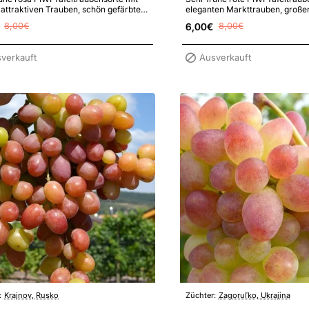
attraktiven Trauben, schön gefärbten,
eleganten Markttrauben, große
haften Beeren mit delikat..
köstlichem Geschmack und erhö
8,00€
6,00€
8,00€
verkauft
Ausverkauft
:
Krajnov, Rusko
Züchter:
Zagoruľko, Ukrajina