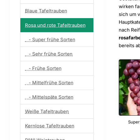
wirken fa
Blaue Tafeltrauben
sich um v
Hauptkat
Rosa und rote Tafeltrauben
nach Reif
rosafarb
- Super frühe Sorten
bereits a
- Sehr frühe Sorten
- Frühe Sorten
- Mittelfrühe Sorten
- Mittelspäte Sorten
Weiße Tafeltrauben
Super
Kernlose Tafeltrauben