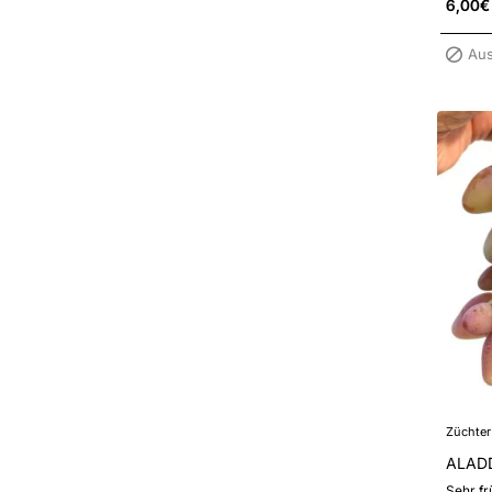
6,00€
Aus
Züchter
ALADD
Sehr fr