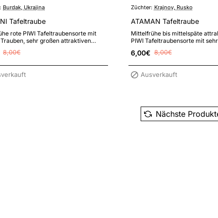
:
Burdak, Ukrajina
Züchter:
Krajnov, Rusko
I Tafeltraube
ATAMAN Tafeltraube
ühe rote PIWI Tafeltraubensorte mit
Mittelfrühe bis mittelspäte attra
Trauben, sehr großen attraktiven
PIWI Tafeltraubensorte mit seh
und hoher Resistenz gegen Pilz..
Trauben mit hohem Marktwert, r
8,00€
6,00€
8,00€
verkauft
Ausverkauft
Nächste Produkt