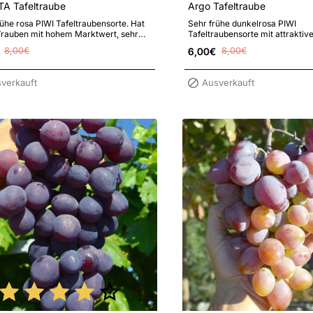
A Tafeltraube
Argo Tafeltraube
rühe rosa PIWI Tafeltraubensorte. Hat
Sehr frühe dunkelrosa PIWI
Trauben mit hohem Marktwert, sehr
Tafeltraubensorte mit attraktiv
ttraktiv gefärbte Beeren mit..
sehr großen schön gefärbten l
8,00€
6,00€
8,00€
Beeren und er..
verkauft
Ausverkauft