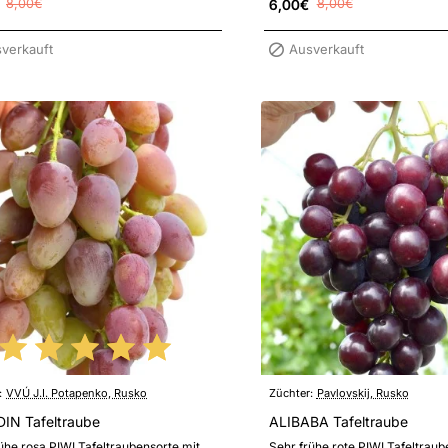
8,00€
6,00€
8,00€
verkauft
Ausverkauft
:
VVÚ J.I. Potapenko, Rusko
Züchter:
Pavlovskij, Rusko
IN Tafeltraube
ALIBABA Tafeltraube
ühe rosa PIWI Tafeltraubensorte mit
Sehr frühe rote PIWI Tafeltraub