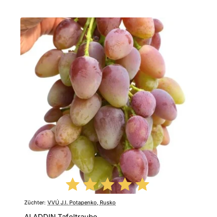
Züchter:
VVÚ J.I. Potapenko, Rusko
ALADDIN Tafeltraube