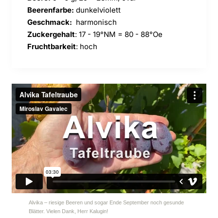
Beerenfarbe:
dunkelviolett
Geschmack:
harmonisch
Zuckergehalt
: 17 - 19°NM = 80 - 88°Oe
Fruchtbarkeit
: hoch
Alvika – riesige Beeren und sogar Ende September noch gesunde
Blätter. Vielen Dank, Herr Kalugin!