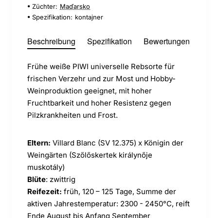
Züchter:
Maďarsko
Spezifikation:
kontajner
Beschreibung
Spezifikation
Bewertungen
Frühe weiße PIWI universelle Rebsorte für
frischen Verzehr und zur Most und Hobby-
Weinproduktion geeignet, mit hoher
Fruchtbarkeit und hoher Resistenz gegen
Pilzkrankheiten und Frost.
Eltern:
Villard Blanc (SV 12.375) x Königin der
Weingärten (Szőlőskertek királynője
muskotály)
Blüte
: zwittrig
Reifezeit:
früh, 120 – 125 Tage, Summe der
aktiven Jahrestemperatur: 2300 - 2450°C, reift
Ende August bis Anfang September