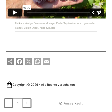
Alvika – riesige Beeren und sogar Ende September noch gesunde
Blätter. Vielen Dank, Herr Kalugin!
Share
Facebook
X
WhatsApp
Email
Copyright © 2026 - Alle Rechte vorbehalten
Ausverkauft