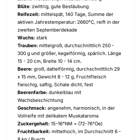
Blüte
: zwittrig, gute Bestäubung
Reifezeit:
mittelspät, 140 Tage, Summe der
aktiven Jahrestemperatur: 2660°C, reift in der
zweiten Septemberdekade
Wuchs:
stark
Trauben:
mittelgroß, durchschnittlich 250 -
300 g und größer, kegelförmig, spärlich. Länge
15 - 20 cm, Breite 10 - 14 cm.
Beere:
groß, dattelförmig, durchschnittlich 29
x 15 mm, Gewicht 8 - 12 g, Fruchtfleisch
fleischig, saftig, Schale dicht, fest
Beerenfarbe:
dunkelblau mit
Wachsbeschichtung
Geschmack:
angenehm, harmonisch, in der
Vollreife mit delikatem Muskataroma
Zuckergehalt:
15-16°NM
= (72-76
°Oe)
Fruchtbarkeit:
mittelhoch, im Durchschnitt 6 -
8 kg / Busch