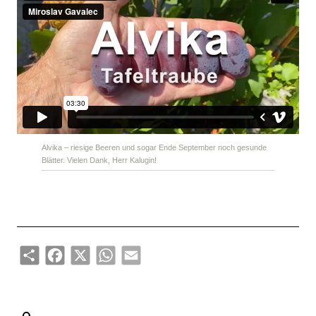
Alvika – riesige Beeren und sogar Ende September noch gesunde
Blätter. Vielen Dank, Herr Kalugin!
Share
Facebook
X
WhatsApp
Email