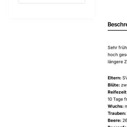
Beschr
Sehr früh
hoch gesc
längere Z
Eltern:
SV
Blüte:
zwi
Reifezeit
10 Tage f
Wuchs:
m
Trauben:
Beere:
26