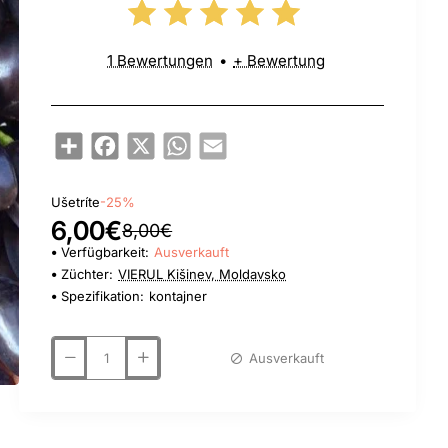
1 Bewertungen
•
+ Bewertung
Share
Facebook
X
WhatsApp
Email
Ušetríte
-25%
6,00€
8,00€
Verfügbarkeit:
Ausverkauft
Züchter:
VIERUL Kišinev, Moldavsko
Spezifikation:
kontajner
Ausverkauft