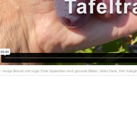
 – riesige Beeren und sogar Ende September noch gesunde Blätter. Vielen Dank, Herr Kalugin