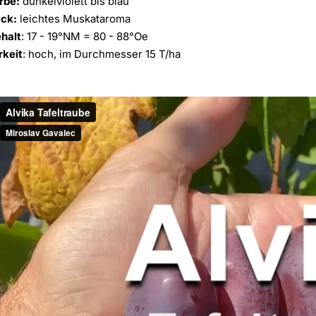
rbe:
dunkelviolett bis blau
ck:
leichtes Muskataroma
halt
: 17 - 19°NM = 80 - 88°Oe
rkeit
: hoch, im Durchmesser 15 T/ha