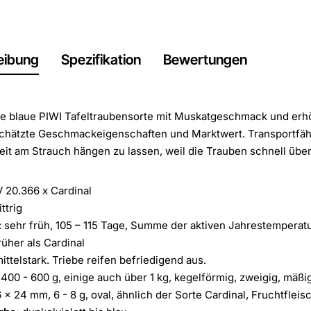
eibung
Spezifikation
Bewertungen
e blaue PIWI Tafeltraubensorte mit Muskatgeschmack und erhöh
hätzte Geschmackeigenschaften und Marktwert. Transportfähigk
eit am Strauch hängen zu lassen, weil die Trauben schnell überr
 20.366 x Cardinal
ttrig
: sehr früh, 105 – 115 Tage, Summe der aktiven Jahrestemperatu
rüher als Cardinal
ittelstark. Triebe reifen befriedigend aus.
400 - 600 g, einige auch über 1 kg, kegelförmig, zweigig, mäßig
 x 24 mm, 6 - 8 g, oval, ähnlich der Sorte Cardinal, Fruchtfleisch