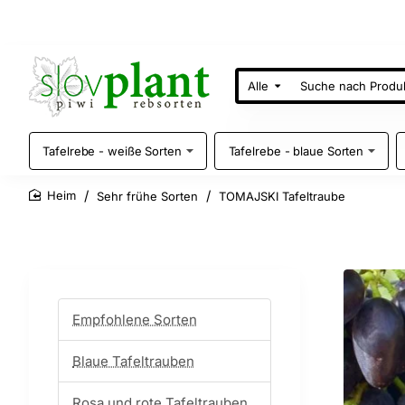
Alle
Suche
nach
Produkten
Tafelrebe - weiße Sorten
Tafelrebe - blaue Sorten
Sehr frühe Sorten
TOMAJSKI Tafeltraube
home
Empfohlene Sorten
Blaue Tafeltrauben
Rosa und rote Tafeltrauben