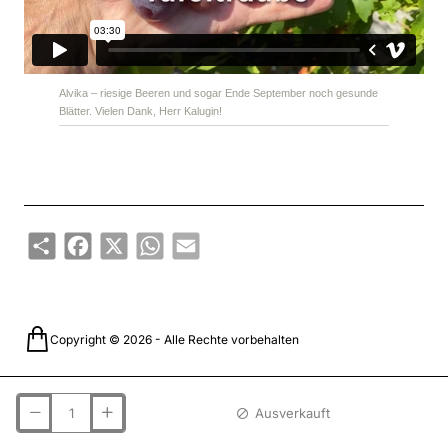
Alvika – riesige Beeren und sogar Ende September noch gesunde
Blätter. Vielen Dank, Herr Kalugin!
Share
Facebook
X
WhatsApp
Email
Copyright © 2026 - Alle Rechte vorbehalten
Ausverkauft