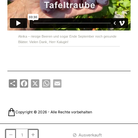
Alvika – riesige Beeren und sogar Ende September noch gesunde
Blätter. Vielen Dank, Herr Kalugin!
Share
Facebook
X
WhatsApp
Email
Copyright © 2026 - Alle Rechte vorbehalten
Ausverkauft