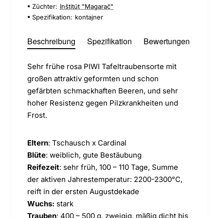
Züchter:
Inštitút "Magarač"
Spezifikation:
kontajner
Beschreibung
Spezifikation
Bewertungen
Sehr frühe rosa PIWI Tafeltraubensorte mit
großen attraktiv geformten und schon
gefärbten schmackhaften Beeren, und sehr
hoher Resistenz gegen Pilzkrankheiten und
Frost.
Eltern
: Tschausch x Cardinal
Blüte
: weiblich, gute Bestäubung
Reifezeit
: sehr früh, 100 – 110 Tage, Summe
der aktiven Jahrestemperatur: 2200-2300°C,
reift in der ersten Augustdekade
Wuchs:
stark
Trauben
: 400 – 500 g, zweigig, mäßig dicht bis