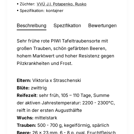
Züchter:
VVÚ J.I. Potapenko, Rusko
Spezifikation:
kontajner
Beschreibung
Spezifikation
Bewertungen
Sehr frühe rote PIWI Tafeltraubensorte mit
großen Trauben, schön gefärbten Beeren,
hohem Marktwert und hoher Resistenz gegen
Pilzkrankheiten und Frost.
Eltern:
Viktoria x Straschenski
Blüte:
zwittrig
Reifezeit
: sehr früh, 105 – 110 Tage, Summe
der aktiven Jahrestemperatur: 2200 - 2300°C,
reift in der ersten Augusthälfte
Wuchs:
mittelstark
Trauben:
500 - 700 g, kegelförmig, spärlich
Beere:
26 x 23 mm, 6 - 8 g, oval, Fruchtfleisch