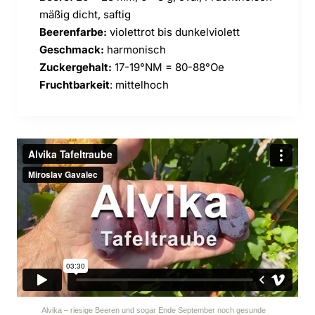
mäßig dicht, saftig
Beerenfarbe:
violettrot bis dunkelviolett
Geschmack:
harmonisch
Zuckergehalt:
17-19°NM = 80-88°Oe
Fruchtbarkeit
: mittelhoch
Alvika – riesige Beeren und sogar Ende September noch gesunde