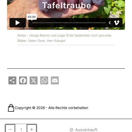
Alvika – riesige Beeren und sogar Ende September noch gesunde
Blätter. Vielen Dank, Herr Kalugin!
Share
Facebook
X
WhatsApp
Email
Copyright © 2026 - Alle Rechte vorbehalten
Ausverkauft