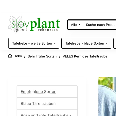
Alle
Suche
nach
Produkten
Tafelrebe - weiße Sorten
Tafelrebe - blaue Sorten
Sehr frühe Sorten
VELES Kernlose Tafeltraube
home
Empfohlene Sorten
Blaue Tafeltrauben
Rosa und rote Tafeltrauben