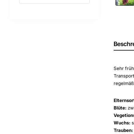
Beschr
Sehr früh
Transport
regelmäßi
Elternsor
Blüte:
zwi
Vegetion
Wuchs:
s
Trauben: