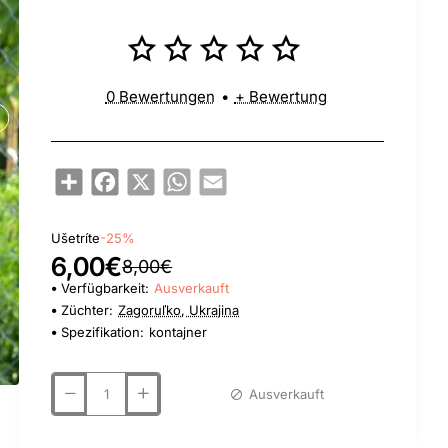
0 Bewertungen
•
+ Bewertung
Share
Facebook
X
WhatsApp
Email
Ušetríte
-25%
6,00€
8,00€
Verfügbarkeit:
Ausverkauft
Züchter:
Zagoruľko, Ukrajina
Spezifikation:
kontajner
Ausverkauft