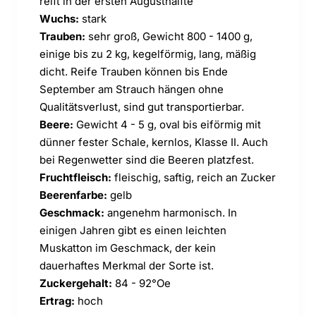
reift in der ersten Augusthälfte
Wuchs:
stark
Trauben:
sehr groß, Gewicht 800 - 1400 g,
einige bis zu 2 kg, kegelförmig, lang, mäßig
dicht. Reife Trauben können bis Ende
September am Strauch hängen ohne
Qualitätsverlust, sind gut transportierbar.
Beere:
Gewicht 4 - 5 g, oval bis eiförmig mit
dünner fester Schale, kernlos, Klasse II. Auch
bei Regenwetter sind die Beeren platzfest.
Fruchtfleisch:
fleischig, saftig, reich an Zucker
Beerenfarbe:
gelb
Geschmack:
angenehm harmonisch. In
einigen Jahren gibt es einen leichten
Muskatton im Geschmack, der kein
dauerhaftes Merkmal der Sorte ist.
Zuckergehalt:
84 - 92°Oe
Ertrag:
hoch