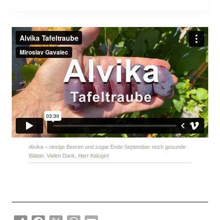
Alvika – riesige Beeren und sogar Ende September noch gesunde
Blätter. Vielen Dank, Herr Kalugin!
Share
Facebook
X
WhatsApp
Email