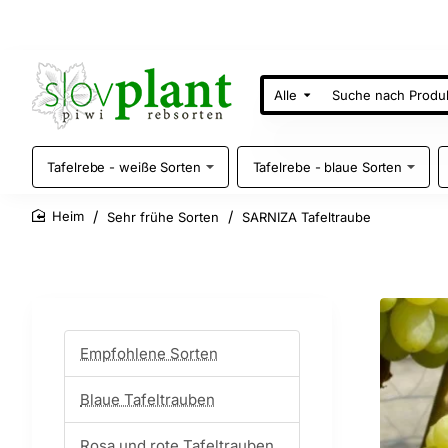
Alle
Suche
nach
Produkten
Tafelrebe - weiße Sorten
Tafelrebe - blaue Sorten
Sehr frühe Sorten
SARNIZA Tafeltraube
home
Empfohlene Sorten
Blaue Tafeltrauben
Rosa und rote Tafeltrauben