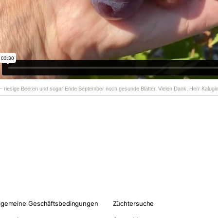
 – riesige Beeren und sogar Ende September noch gesunde Blätter. Vielen Dank, Herr Kalugin
lgemeine Geschäftsbedingungen
Züchtersuche