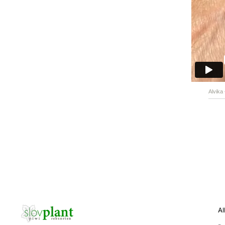
Alvika
Al