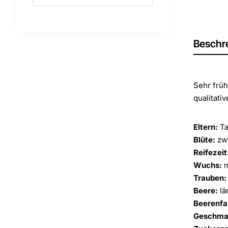
Beschr
Sehr früh
qualitati
Eltern:
Ta
Blüte:
zwi
Reifezeit
Wuchs:
m
Trauben:
Beere:
lä
Beerenfa
Geschma