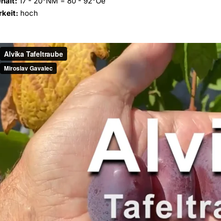
halt:
17 - 20°NM = 80 - 92°Oe
keit:
hoch