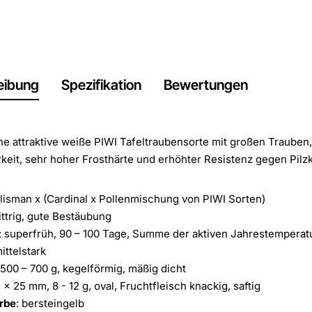
eibung
Spezifikation
Bewertungen
e attraktive weiße PIWI Tafeltraubensorte mit großen Trauben
keit, sehr hoher Frosthärte und erhöhter Resistenz gegen Pilz
alisman x (Cardinal x Pollenmischung von PIWI Sorten)
ittrig, gute Bestäubung
: superfrüh, 90 – 100 Tage, Summe der aktiven Jahrestemperatur:
mittelstark
 500 – 700 g, kegelförmig, mäßig dicht
5 x 25 mm, 8 - 12 g, oval, Fruchtfleisch knackig, saftig
rbe
: bersteingelb