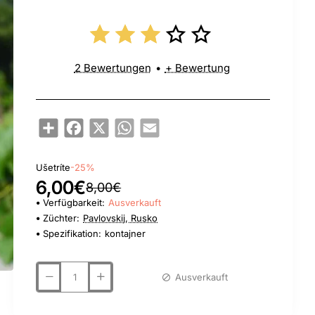
2 Bewertungen
•
+ Bewertung
Share
Facebook
X
WhatsApp
Email
Ušetríte
-25%
6,00€
8,00€
Verfügbarkeit:
Ausverkauft
Züchter:
Pavlovskij, Rusko
Spezifikation:
kontajner
Ausverkauft