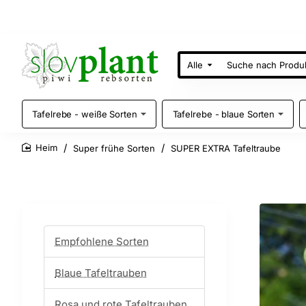
Alle
Suche
nach
Produkten
Tafelrebe - weiße Sorten
Tafelrebe - blaue Sorten
Super frühe Sorten
SUPER EXTRA Tafeltraube
home
Empfohlene Sorten
Blaue Tafeltrauben
Rosa und rote Tafeltrauben