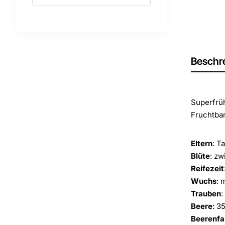
Beschr
Superfrüh
Fruchtbar
Eltern
: T
Blüte
: zw
Reifezeit
Wuchs
: 
Trauben
:
Beere
: 3
Beerenfa