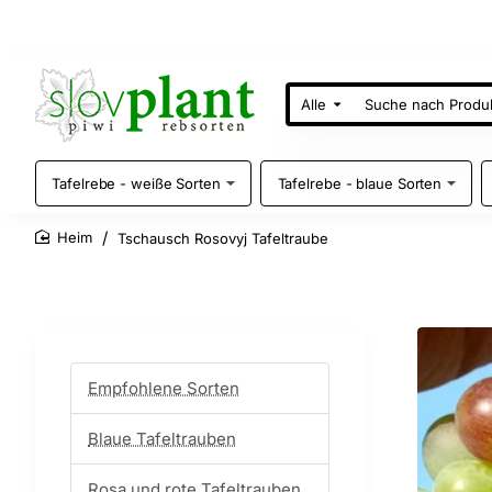
Alle
Suche
nach
Produkten
Tafelrebe - weiße Sorten
Tafelrebe - blaue Sorten
Tschausch Rosovyj Tafeltraube
home
Empfohlene Sorten
Blaue Tafeltrauben
Rosa und rote Tafeltrauben