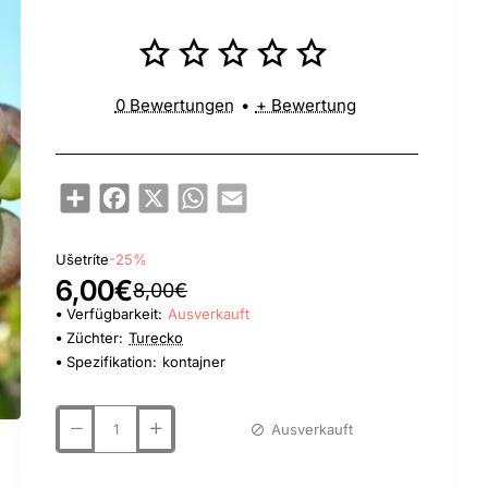
0 Bewertungen
•
+ Bewertung
Share
Facebook
X
WhatsApp
Email
Ušetríte
-25%
6,00€
8,00€
Verfügbarkeit:
Ausverkauft
Züchter:
Turecko
Spezifikation:
kontajner
Ausverkauft