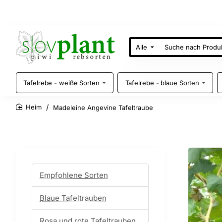
Alle
Suche
nach
Produkten
Tafelrebe - weiße Sorten
Tafelrebe - blaue Sorten
Madeleine Angevine Tafeltraube
home
Empfohlene Sorten
Blaue Tafeltrauben
Rosa und rote Tafeltrauben