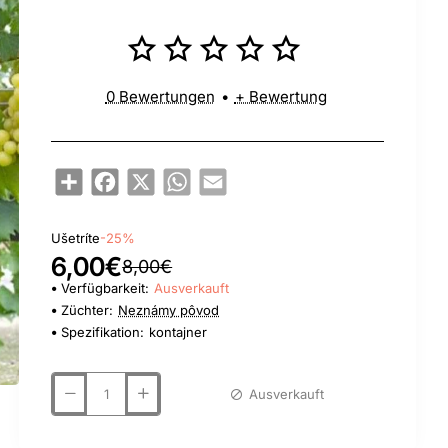
0 Bewertungen
•
+ Bewertung
Share
Facebook
X
WhatsApp
Email
Ušetríte
-25%
6,00€
8,00€
Verfügbarkeit:
Ausverkauft
Züchter:
Neznámy pôvod
Spezifikation:
kontajner
Ausverkauft