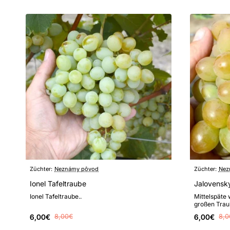
Züchter:
Neznámy pôvod
Züchter:
Nez
Ionel Tafeltraube
Jalovensky
Ionel Tafeltraube..
Mittelspäte 
großen Trau
Fruchtbarkei
6,00€
8,00€
6,00€
8,0