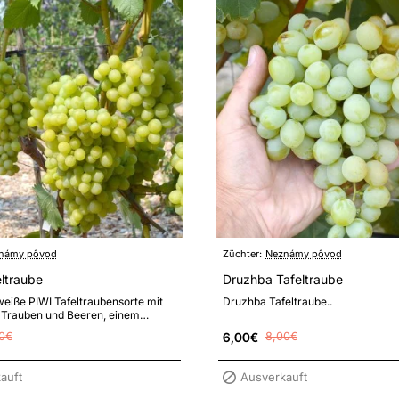
námy pôvod
Züchter:
Neznámy pôvod
ltraube
Druzhba Tafeltraube
weiße PIWI Tafeltraubensorte mit
Druzhba Tafeltraube..
 Trauben und Beeren, einem
uskataroma und hoher Resis..
0€
6,00€
8,00€
auft
Ausverkauft