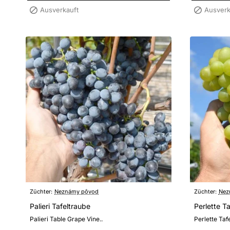
Ausverkauft
Ausverk
Züchter:
Neznámy pôvod
Züchter:
Nez
Palieri Tafeltraube
Perlette T
Palieri Table Grape Vine..
Perlette Taf