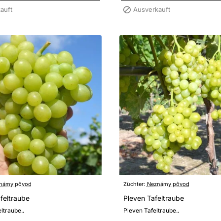
auft
Ausverkauft
námy pôvod
Züchter:
Neznámy pôvod
afeltraube
Pleven Tafeltraube
eltraube..
Pleven Tafeltraube..