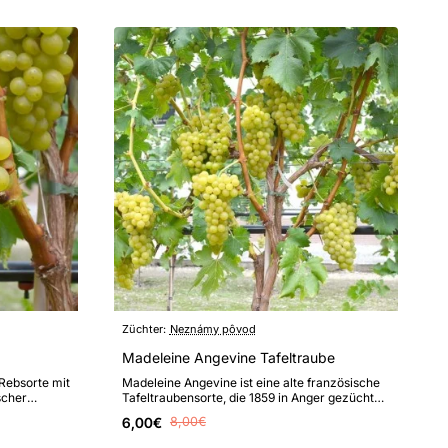
Züchter:
Neznámy pôvod
Madeleine Angevine Tafeltraube
 Rebsorte mit
Madeleine Angevine ist eine alte französische
scher
Tafeltraubensorte, die 1859 in Anger gezüchtet
wurde...
6,00€
8,00€