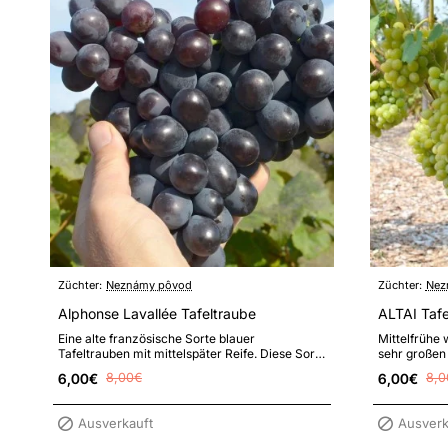
Züchter:
Neznámy pôvod
Züchter:
Nez
Alphonse Lavallée Tafeltraube
ALTAI Tafe
Eine alte französische Sorte blauer
Mittelfrühe 
Tafeltrauben mit mittelspäter Reife. Diese Sorte
sehr großen
ist empfindlich gegen Frost, Echten..
delikatem M
6,00€
8,00€
6,00€
8,0
Ausverkauft
Ausverk