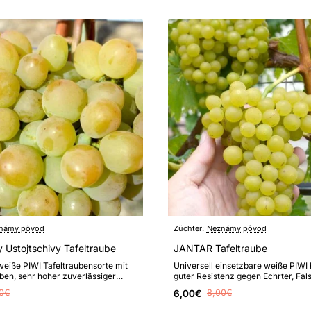
námy pôvod
Züchter:
Neznámy pôvod
 Ustojtschivy Tafeltraube
JANTAR Tafeltraube
weiße PIWI Tafeltraubensorte mit
Universell einsetzbare weiße PIWI
ben, sehr hoher zuverlässiger
guter Resistenz gegen Echrter, Fal
t und erhöhter Resiste..
Mehltau und Botrytis. Eltern:..
0€
6,00€
8,00€