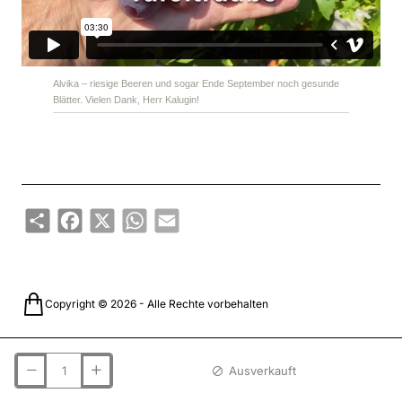
Alvika – riesige Beeren und sogar Ende September noch gesunde
Blätter. Vielen Dank, Herr Kalugin!
Share
Facebook
X
WhatsApp
Email
Copyright © 2026 - Alle Rechte vorbehalten
Ausverkauft