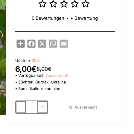
0 Bewertungen
•
+ Bewertung
Share
Facebook
X
WhatsApp
Email
Ušetríte
-25%
6,00€
8,00€
Verfügbarkeit:
Ausverkauft
Züchter:
Burdak, Ukrajina
Spezifikation:
kontajner
Ausverkauft