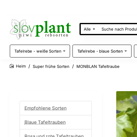
Alle
Suche
nach
Produkten
Tafelrebe - weiße Sorten
Tafelrebe - blaue Sorten
Super frühe Sorten
MONBLAN Tafeltraube
home
Empfohlene Sorten
Blaue Tafeltrauben
Rosa und rote Tafeltrauben