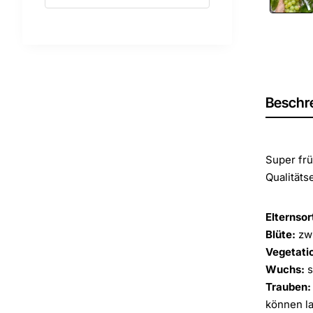
Beschr
Super fr
Qualitäts
Elternsor
Blüte:
zwi
Vegetati
Wuchs:
s
Trauben:
können la